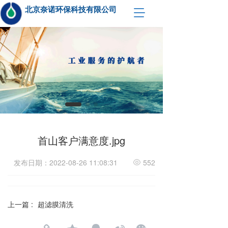
北京奈诺环保科技有限公司  
T
o
g
g
l
e
n
a
v
i
g
a
t
首山客户满意度.jpg
i
o
发布日期：2022-08-26 11:08:31
552
n
上一篇 :
超滤膜清洗