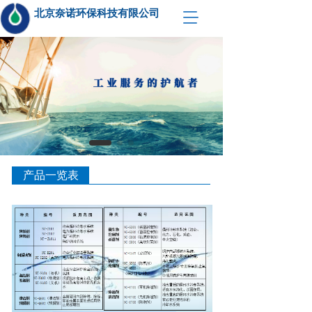
北京奈诺环保科技有限公司  
T
o
g
g
l
e
n
a
v
i
g
a
产品一览表
t
i
o
n