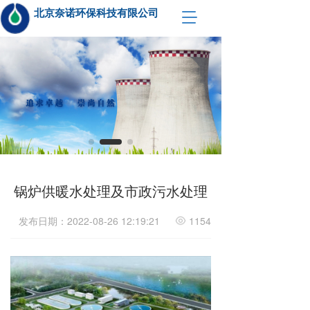
北京奈诺环保科技有限公司  
T
o
g
g
l
e
n
a
v
i
g
a
t
锅炉供暖水处理及市政污水处理
i
o
发布日期：2022-08-26 12:19:21
1154
n